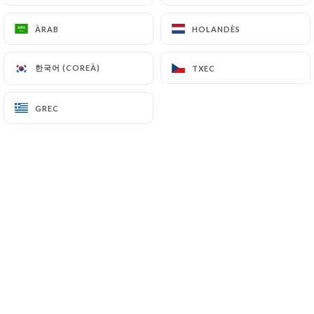
CA
MENÚ
ÀRAB
ÀRAB
HOLANDÈS
HOLANDÈS
한국어 (COREÀ)
한국어 (COREÀ)
TXEC
TXEC
GREC
GREC
/
INICI
RESERVA
Reserva