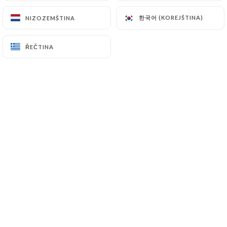
한국어 (KOREJŠTINA)
한국어 (KOREJŠTINA)
NIZOZEMŠTINA
NIZOZEMŠTINA
Hodnotil uživatel Dorin I.
D
ŘEČTINA
ŘEČTINA
5/5
24/03/2026
•
06:51
Hodnotil uživatel Nathalie D.
N
5/5
Encore une fois, nous avons très bien dîné,
servis par une équipe très sympathique !
17/03/2026
•
10:40
Hodnotil uživatel Ghislaine L.
G
4/5
07/03/2026
•
07:04