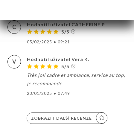
23/03/2025
•
04:48
Hodnotil uživatel CATHERINE P.
C
5/5
05/02/2025
•
09:21
Hodnotil uživatel Vera K.
V
5/5
Très joli cadre et ambiance, service au top,
je recommande
23/01/2025
•
07:49
ZOBRAZIT DALŠÍ RECENZE