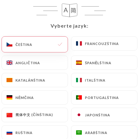
CS
NABÍDKA
Vyberte jazyk:
Vyberte jazyk:
FRANCOUZŠTINA
FRANCOUZŠTINA
ČEŠTINA
ČEŠTINA
/
DOMŮ
RECENZE
ANGLIČTINA
ANGLIČTINA
ŠPANĚLŠTINA
ŠPANĚLŠTINA
Recenze
KATALÁNŠTINA
KATALÁNŠTINA
ITALŠTINA
ITALŠTINA
NĚMČINA
NĚMČINA
PORTUGALŠTINA
PORTUGALŠTINA
80 recenze společnosti Uniiti
简体中文 (ČÍNŠTINA)
简体中文 (ČÍNŠTINA)
JAPONŠTINA
JAPONŠTINA
4.1 / 5
RUŠTINA
RUŠTINA
ARABŠTINA
ARABŠTINA
100% skutečné, ověřené recenze.