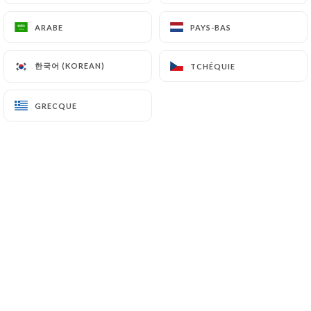
ARABE
ARABE
PAYS-BAS
PAYS-BAS
Chers clients,
한국어 (KOREAN)
한국어 (KOREAN)
TCHÉQUIE
TCHÉQUIE
Les réservations par internet sont
GRECQUE
GRECQUE
valables uniquement pour manger... si
vous souhaitez boire un verre, merci
de contacter le restaurant au : 01 43
21 91 01.
Merci pour votre compréhension.
*********************