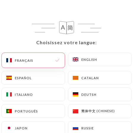
Choisissez votre langue:
Choisissez votre langue:
Le Dalea
ENGLISH
ENGLISH
FRANÇAIS
FRANÇAIS
80 AVIS
CAFÉ - BAR A TAPAS - RESTAURANT
ESPAÑOL
ESPAÑOL
CATALAN
CATALAN
13 Boulevard Edgar Quinet
75014 Paris France
ITALIANO
ITALIANO
DEUTSH
DEUTSH
简体中文 (CHINESE)
简体中文 (CHINESE)
PORTUGUÊS
PORTUGUÊS
JAPON
JAPON
RUSSIE
RUSSIE
Qui sommes nous?