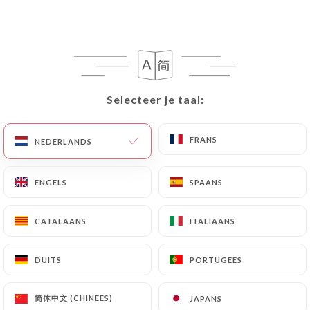
Le Dalea
Selecteer je taal:
Selecteer je taal:
FRANS
FRANS
NEDERLANDS
NEDERLANDS
80 REVIEW
CAFÉ - BAR A TAPAS - RESTAURANT
ENGELS
ENGELS
SPAANS
SPAANS
13 Boulevard Edgar Quinet
75014 Paris France
CATALAANS
CATALAANS
ITALIAANS
ITALIAANS
DUITS
DUITS
PORTUGEES
PORTUGEES
简体中文 (CHINEES)
简体中文 (CHINEES)
JAPANS
JAPANS
Wie zijn wij?