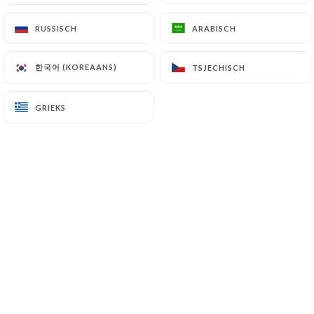
RUSSISCH
RUSSISCH
ARABISCH
ARABISCH
Chers clients,
한국어 (KOREAANS)
한국어 (KOREAANS)
TSJECHISCH
TSJECHISCH
Les réservations par internet sont
GRIEKS
GRIEKS
valables uniquement pour manger... si
vous souhaitez boire un verre, merci
de contacter le restaurant au : 01 43
21 91 01.
Merci pour votre compréhension.
*********************