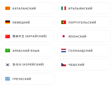
КАТАЛАНСКИЙ
КАТАЛАНСКИЙ
ИТАЛЬЯНСКИЙ
ИТАЛЬЯНСКИЙ
DESSERTS - GLACES
НЕМЕЦКИЙ
НЕМЕЦКИЙ
ПОРТУГАЛЬСКИЙ
ПОРТУГАЛЬСКИЙ
Assiette de fromages
简体中文 (КИТАЙСКИЙ)
简体中文 (КИТАЙСКИЙ)
ЯПОНСКИЙ
ЯПОНСКИЙ
Chèvre, cantal, camembert
7.50€
АРАБСКИЙ ЯЗЫК
АРАБСКИЙ ЯЗЫК
ГОЛЛАНДСКИЙ
ГОЛЛАНДСКИЙ
Crème brûlée
한국어 (КОРЕЙСКИЙ)
한국어 (КОРЕЙСКИЙ)
ЧЕШСКИЙ
ЧЕШСКИЙ
6.00€
Pain perdu caramel au beurre salé
ГРЕЧЕСКИЙ
ГРЕЧЕСКИЙ
6.50€
Tiramisu au nutella
7.00€