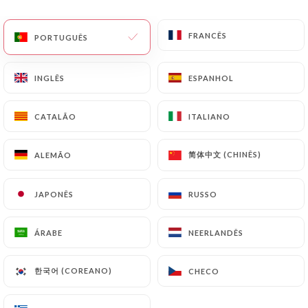
PT
MENU
FRANCÊS
FRANCÊS
PORTUGUÊS
PORTUGUÊS
INGLÊS
INGLÊS
ESPANHOL
ESPANHOL
CATALÃO
CATALÃO
ITALIANO
ITALIANO
/
PÁGINA INICIAL
CONTACTO
Contacto
简体中文 (CHINÊS)
简体中文 (CHINÊS)
ALEMÃO
ALEMÃO
JAPONÊS
JAPONÊS
RUSSO
RUSSO
ÁRABE
ÁRABE
NEERLANDÊS
NEERLANDÊS
한국어 (COREANO)
한국어 (COREANO)
CHECO
CHECO
Le Dalea