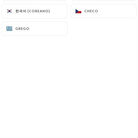
한국어 (COREANO)
한국어 (COREANO)
CHECO
CHECO
GREGO
GREGO