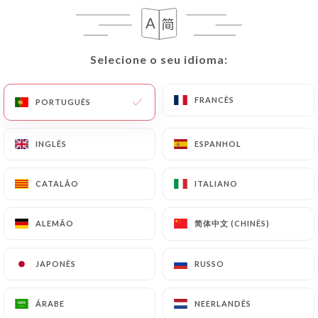
Selecione o seu idioma:
Selecione o seu idioma:
FRANCÊS
FRANCÊS
PORTUGUÊS
PORTUGUÊS
INGLÊS
INGLÊS
ESPANHOL
ESPANHOL
CATALÃO
CATALÃO
ITALIANO
ITALIANO
简体中文 (CHINÊS)
简体中文 (CHINÊS)
ALEMÃO
ALEMÃO
JAPONÊS
JAPONÊS
RUSSO
RUSSO
ÁRABE
ÁRABE
NEERLANDÊS
NEERLANDÊS